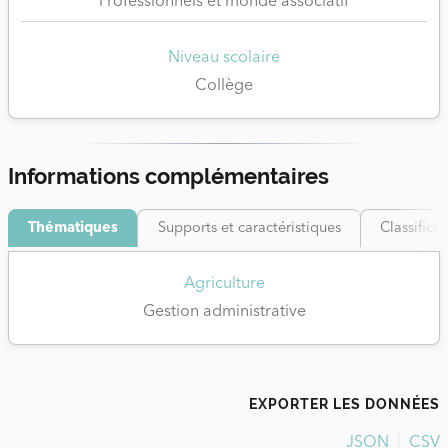
Professionnels et monde associatif
Niveau scolaire
Collège
Informations complémentaires
Thématiques
Supports et caractéristiques
Classifica
Agriculture
Gestion administrative
EXPORTER LES DONNÉES
JSON
CSV