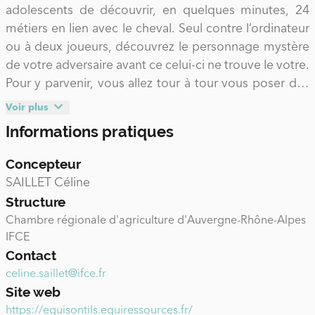
adolescents de découvrir, en quelques minutes, 24
métiers en lien avec le cheval. Seul contre l’ordinateur
ou à deux joueurs, découvrez le personnage mystère
de votre adversaire avant ce celui-ci ne trouve le votre.
Pour y parvenir, vous allez tour à tour vous poser des
questions. Mais attention : seulement des questions
Voir plus
auxquelles on peut répondre par oui ou par non ! Vous
Informations pratiques
devez donc bien observer les 24 personnages
potentiels - qui représentent chacun un métier de la
Concepteur
filière équine - et sélectionner les questions qui vous
SAILLET Céline
permettront d'éliminer des métiers et d'affiner vos
Structure
déductions. Vous pensez avoir démasqué le
Chambre régionale d'agriculture d'Auvergne-Rhône-Alpes
personnage de votre adversaire ? Vous pouvez alors
IFCE
tenter de le désigner. Si vous avez bon, vous gagnez la
Contact
partie, mais prenez garde car si vous vous trompez,
celine.saillet@ifce.fr
vous la perdez ! Le jeu est construit sur le principe de
Site web
jeu "Qui-est-ce ?".
https://equisontils.equiressources.fr/