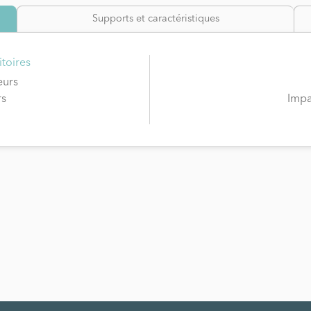
Supports et caractéristiques
toires
eurs
rs
Impa