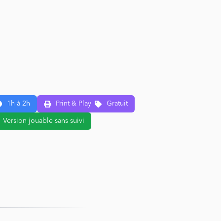
1h à 2h
Print & Play
|
Gratuit
Version jouable sans suivi