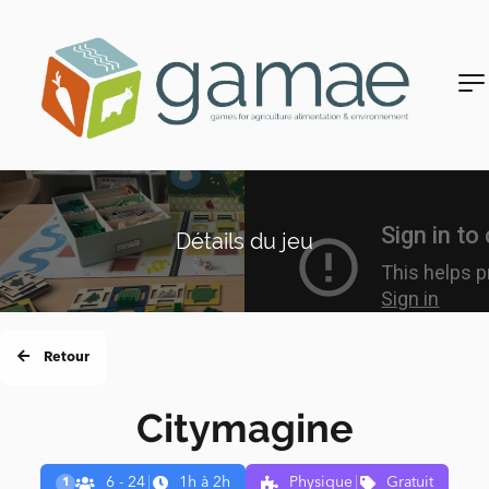
Détails du jeu
Retour
Citymagine
6 - 24
|
1h à 2h
Physique
|
Gratuit
1