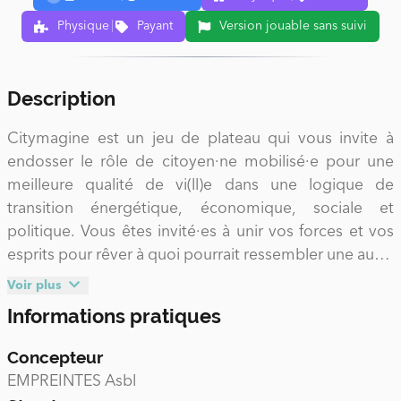
Physique
|
Payant
Version jouable sans suivi
Description
Citymagine est un jeu de plateau qui vous invite à
endosser le rôle de citoyen·ne mobilisé·e pour une
meilleure qualité de vi(ll)e dans une logique de
transition énergétique, économique, sociale et
politique. Vous êtes invité·es à unir vos forces et vos
esprits pour rêver à quoi pourrait ressembler une autre
ville. Vous serez amené·es à découvrir et à imaginer
Voir plus
des idées vous permettant de sortir de votre
Informations pratiques
dépendance aux énergies fossiles et se posant
comme des alternatives au système capitaliste. Vous
Concepteur
aurez également la possibilité de créer du lien entre
EMPREINTES Asbl
vos différents quartiers et ainsi tisser un réseau