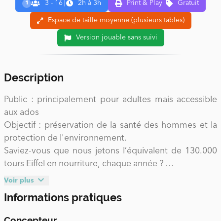
3 - 16
|
2h à 3h
Print & Play
|
Gratuit
1
Espace de taille moyenne (plusieurs tables)
Version jouable sans suivi
Description
Public : principalement pour adultes mais accessible
aux ados
Objectif : préservation de la santé des hommes et la
protection de l'environnement.
Saviez-vous que nous jetons l’équivalent de 130.000
tours Eiffel en nourriture, chaque année ?
Pour en savoir plus, rassemblez 3 à 16 personnes qui
Voir plus
endosseront des rôles distincts : des agriculteur·rice·s
Informations pratiques
respectant la Terre, des nutritionnistes promouvant la
consommation de bons fruits et légumes cultivés
Concepteur