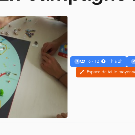
6 - 12
|
1h à 2h
1
2
Espace de taille moyenne