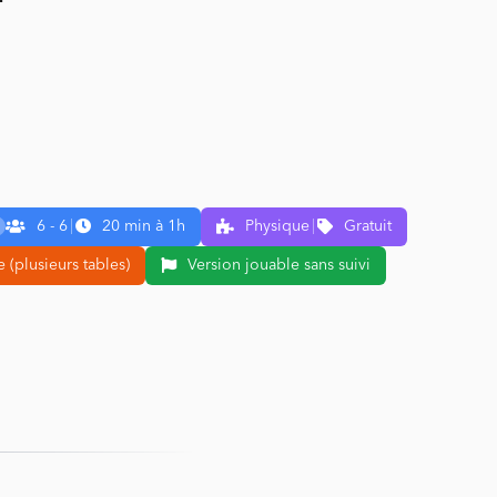
6 - 6
|
20 min à 1h
Physique
|
Gratuit
 (plusieurs tables)
Version jouable sans suivi