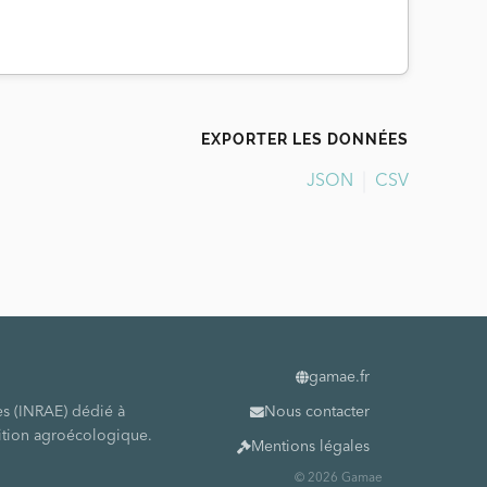
EXPORTER LES DONNÉES
JSON
CSV
gamae.fr
es (INRAE) dédié à
Nous contacter
sition agroécologique.
Mentions légales
© 2026 Gamae