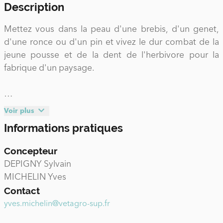
Description
Mettez vous dans la peau d'une brebis, d'un genet,
d'une ronce ou d'un pin et vivez le dur combat de la
jeune pousse et de la dent de l'herbivore pour la
fabrique d'un paysage.
Le «genêt belliqueux » est un jeu de plateau qui se
Voir plus
joue de 4 à 5 voire 6 joueurs, et qui mime de façon
Informations pratiques
ludique les interactions entre pâturage et colonisation
forestière pour le contrôle de l'ouverture du paysage.
Concepteur
Chaque joueur (l'éleveur, la ronce, le pin et le genêt) a
DEPIGNY Sylvain
sa propre stratégie d'occupation de l'espace. Le
MICHELIN Yves
temps et le hasard sont gérés par un lancer de dé. Un
Contact
certain nombre d'événements (économiques,
yves.michelin@vetagro-sup.fr
climatiques, écologiques, politiques) découlant du