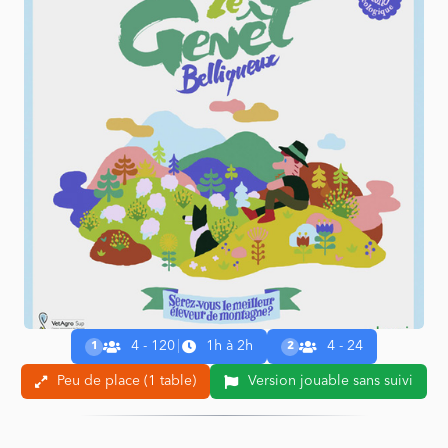
4 - 120
|
1h à 2h
4 - 24
1
2
Peu de place (1 table)
Version jouable sans suivi