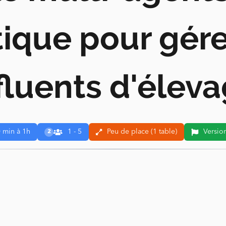
tique pour gére
fluents d'élev
 min à 1h
1 - 5
Peu de place (1 table)
Version
2