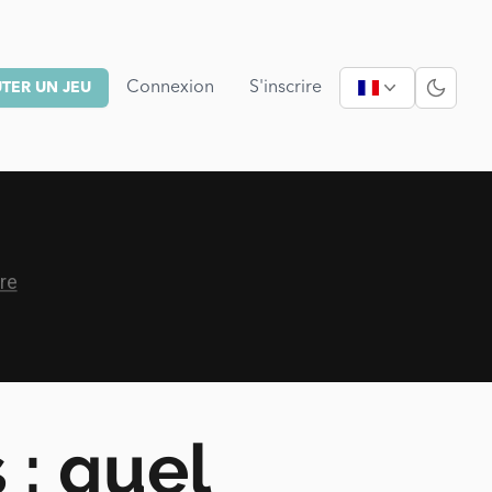
Connexion
S'inscrire
TER UN JEU
: quel