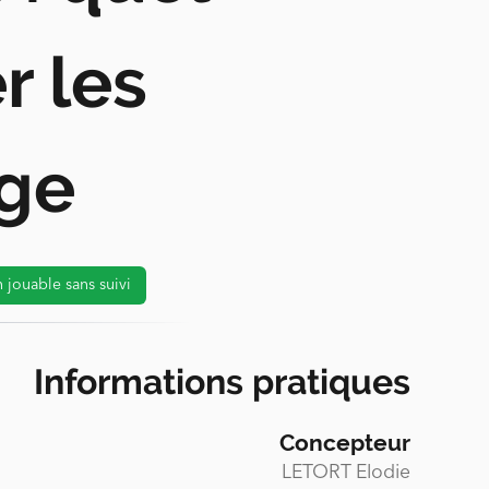
r les
age
 jouable sans suivi
Informations pratiques
Concepteur
LETORT Elodie