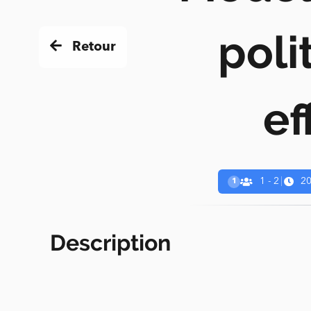
poli
Retour
ef
1 - 2
|
20
1
Description