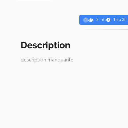
2 - 6
|
1h à 2h
1
Description
description manquante