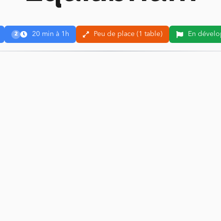
20 min à 1h
Peu de place (1 table)
En dévelo
2