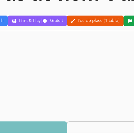
1h
Print & Play
|
Gratuit
Peu de place (1 table)