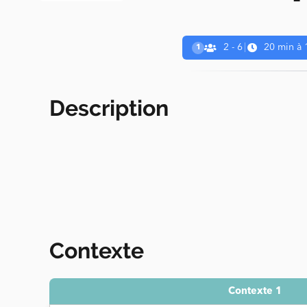
2 - 6
|
20 min à 
1
Description
Contexte
Contexte 1