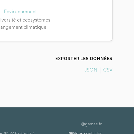
Environnement
iversité et écosystèmes
angement climatique
EXPORTER LES DONNÉES
JSON
CSV
gamae.fr
es (INRAE) dédié à
Nous contacter