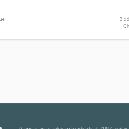
ue
Biod
Ch
Gamae est une plateforme de recherche de l'UMR Territoir