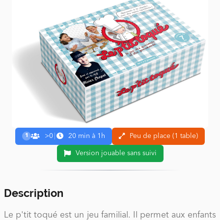
>0
|
20 min à 1h
Peu de place (1 table)
1
Version jouable sans suivi
Description
Le p'tit toqué est un jeu familial. Il permet aux enfants