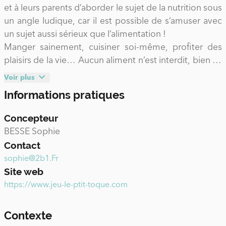
et à leurs parents d’aborder le sujet de la nutrition sous
un angle ludique, car il est possible de s’amuser avec
un sujet aussi sérieux que l’alimentation !
Manger sainement, cuisiner soi-même, profiter des
plaisirs de la vie… Aucun aliment n’est interdit, bien au
contraire, avec une bonne hygiène de vie et une
Voir plus
activité physique régulière, nous pouvons manger de
Informations pratiques
tout, en quantité raisonnable.
Concepteur
S’il existe actuellement un intérêt tout particulier pour
BESSE Sophie
la cuisine et une forte augmentation du nombre
Contact
d’émissions, jeux articles, magazines et livres pour
sophie@2b1.Fr
enfants concernant l’alimentation de manière générale
Site web
(presse, télévision, radio, web…), les média se font
https://www.jeu-le-ptit-toque.com
également l’écho du revers de la médaille : les
problèmes de santé, de surpoids et d’obésité infantile
Contexte
tout particulièrement en hausse dans les pays