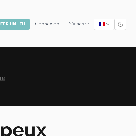
Connexion
S'inscrire
TER UN JEU
 peux