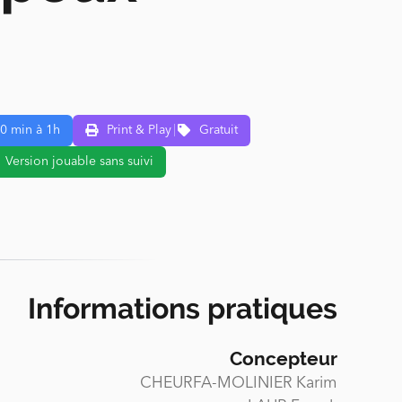
0 min à 1h
Print & Play
|
Gratuit
Version jouable sans suivi
Informations pratiques
Concepteur
CHEURFA-MOLINIER Karim