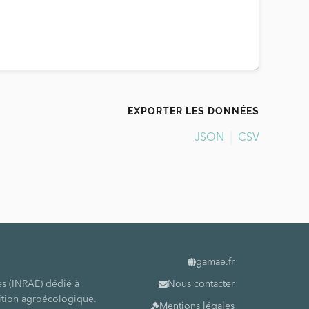
EXPORTER LES DONNÉES
JSON
CSV
gamae.fr
es (INRAE) dédié à
Nous contacter
sition agroécologique.
Mentions légales