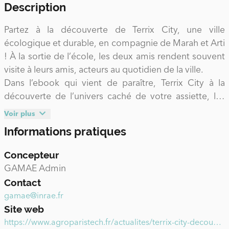
Description
Partez à la découverte de Terrix City, une ville
écologique et durable, en compagnie de Marah et Arti
! À la sortie de l’école, les deux amis rendent souvent
visite à leurs amis, acteurs au quotidien de la ville.
Dans l’ebook qui vient de paraître, Terrix City à la
découverte de l’univers caché de votre assiette, les
enfants de 6 à 12 ans découvrent en s’amusant les
Voir plus
petits et grands gestes du quotidien pour un système
Informations pratiques
alimentaire durable.
Concepteur
GAMAE Admin
Contact
gamae@inrae.fr
Site web
https://www.agroparistech.fr/actualites/terrix-city-decouverte-face-cachee-votre-assiette