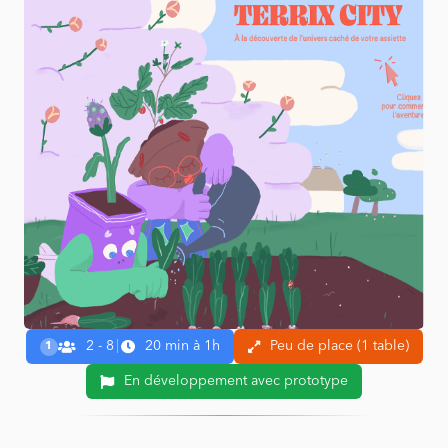
2 - 8
|
20 min à 1h
Peu de place (1 table)
1
En développement avec prototype