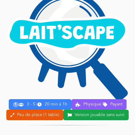
3 - 5
|
20 min à 1h
Physique
|
Payant
1
Peu de place (1 table)
Version jouable sans suivi