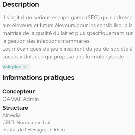
Description
Il s'agit d'un serious escape game (SEG) qui s'adresse
aux éleveurs et futurs éleveurs pour les sensibiliser à la
maitrise de la qualité du lait et plus spécifiquement sur
la gestion des infections mammaires.
Les mécaniques de jeu s’inspirent du jeu de société à
succès « Unlock » qui propose une formule hybride :
Des cartes physiques d’un côté,
Voir plus
Une application numérique de l’autre
Informations pratiques
Ces deux composantes sont étroitement liées et il est
impossible de terminer le jeu, c’est-à-dire d’aller
Concepteur
jusqu’à l’énigme finale, sans utiliser les deux en
GAMAE Admin
simultané.
Structure
Ces mécaniques peuvent être soit physiques
Almédia
(interaction avec les cartes), soit digitales (interaction
CRIEL Normandie Lait
avec l’application). Les énigmes proposées se
Institut de l'Elevage, Le Rheu