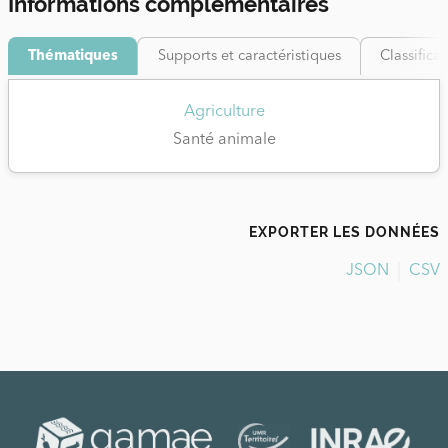
Informations complémentaires
Thématiques
Supports et caractéristiques
Classifica
Agriculture
Santé animale
EXPORTER LES DONNÉES
JSON
CSV