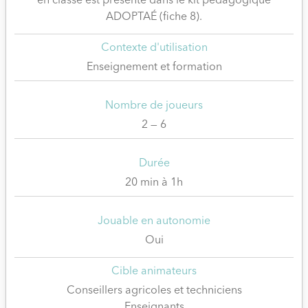
réponses proposées illustrent des situations générales
en classe est présenté dans le kit pédagogique
ADOPTAÉ (fiche 8).
; le cas échéant, une contextualisation ou une
adaptation locale peuvent être nécessaires.
Contexte d'utilisation
Enseignement et formation
Le jeu est disponible sous 2 formats : un format
téléchargeable en ligne à imprimer soi-même, et un
Nombre de joueurs
format boîte prête à jouer (100 €) comprenant tout le
matériel nécessaire (plateau, cartes, pions, dés, règles,
2 — 6
feuilles de score…).
Durée
20 min à 1h
Jouable en autonomie
Oui
Cible animateurs
Conseillers agricoles et techniciens
Enseignants