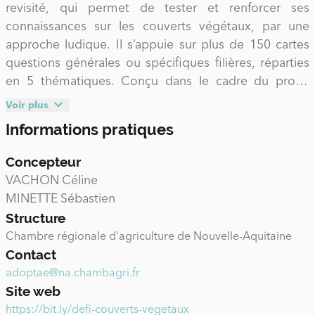
revisité, qui permet de tester et renforcer ses
connaissances sur les couverts végétaux, par une
approche ludique. Il s’appuie sur plus de 150 cartes
questions générales ou spécifiques filières, réparties
en 5 thématiques. Conçu dans le cadre du projet
ADOPTAÉ, ce jeu favorise les échanges et discussions
Voir plus
autour des couverts végétaux, en abordant différentes
Informations pratiques
facettes de cette pratique, depuis les connaissances
fondamentales jusqu’à des aspects plus opérationnels.
Concepteur
VACHON Céline
Le principe est simple : chaque joueur doit avancer sur
MINETTE Sébastien
le plateau de jeu suite au lancer de dé(s), puis
Structure
répondre à une question correspondant à la catégorie
Chambre régionale d'agriculture de Nouvelle-Aquitaine
de la case d’arrivée (Connaissance générale des
Contact
couverts végétaux, Conduite du couvert végétal,
adoptae@na.chambagri.fr
Valorisation des couverts végétaux, Choix des
Site web
espèces et variétés de couverts) ou suivre la consigne
https://bit.ly/defi-couverts-vegetaux