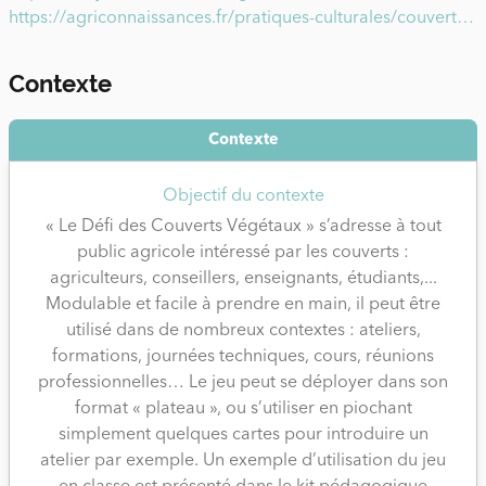
pour les cases « Bonus / Piège ». A chaque bonne
https://agriconnaissances.fr/pratiques-culturales/couverts-vegetaux/projet-adoptae
réponse, le joueur marque 1 point ! L’objectif est
d’obtenir le plus grand nombre de points lorsque la
Contexte
partie s’arrête… avec une exception : si un joueur
remporte « le Défi des Couverts végétaux », la partie
Contexte
prend fin immédiatement et ce joueur est déclaré
vainqueur, quel que soit le score des autres joueurs.
Objectif du contexte
Chaque carte propose plusieurs réponses possibles,
« Le Défi des Couverts Végétaux » s’adresse à tout
et indique au verso la ou les bonnes réponses, avec
public agricole intéressé par les couverts :
des précisions et des compléments d’information.
agriculteurs, conseillers, enseignants, étudiants,...
Modulable et facile à prendre en main, il peut être
La majorité des questions est inter-filière, toutefois
utilisé dans de nombreux contextes : ateliers,
certaines cartes sont spécifiquement dédiées à une
formations, journées techniques, cours, réunions
filière mentionnée par un pictogramme sur la carte :
professionnelles… Le jeu peut se déployer dans son
grandes cultures polyculture-élevage, viticulture,
format « plateau », ou s’utiliser en piochant
arboriculture, maraîchage.
simplement quelques cartes pour introduire un
Le jeu est utilisable en France métropolitaine. Les
atelier par exemple. Un exemple d’utilisation du jeu