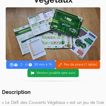
2 - 6
|
20 min à 1h
Peu de place (1 table)
1
Version jouable sans suivi
Description
« Le Défi des Couverts Végétaux » est un jeu de l’oie