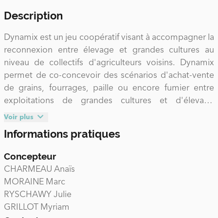
Description
Dynamix est un jeu coopératif visant à accompagner la
reconnexion entre élevage et grandes cultures au
niveau de collectifs d'agriculteurs voisins. Dynamix
permet de co-concevoir des scénarios d'achat-vente
de grains, fourrages, paille ou encore fumier entre
exploitations de grandes cultures et d'élevage
voisines. Sous la forme d’un jeu de plateau, les
Voir plus
participants doivent concevoir leurs scénarios d’achat-
Informations pratiques
vente à l’aide de pions « offre », « demande » et «
logistique ». La méthode propose une réflexion
Concepteur
collective à l’échelle des parcelles, des exploitations et
CHARMEAU Anaïs
jusqu’à l’organisation du territoire. En combinant
MORAINE Marc
différents logiciels d’évaluation alimentés par des
RYSCHAWY Julie
données réelles, le modèle associé au jeu permet
GRILLOT Myriam
d’évaluer les heures de travail et les coûts évités, selon