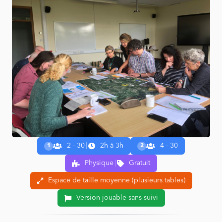
2 - 30
|
2h à 3h
4 - 30
1
2
Physique
|
Gratuit
Espace de taille moyenne (plusieurs tables)
Version jouable sans suivi