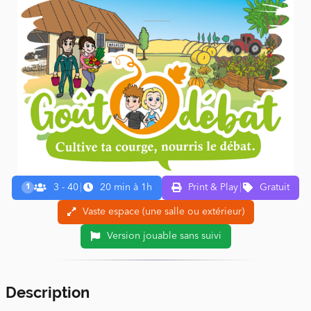
3 - 40
|
20 min à 1h
Print & Play
|
Gratuit
1
Vaste espace (une salle ou extérieur)
Version jouable sans suivi
Description