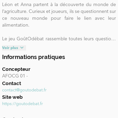
Léon et Anna partent à la découverte du monde de
l’agriculture. Curieux et joueurs, ils se questionnent sur
ce nouveau monde pour faire le lien avec leur
alimentation.
Le jeu GoûtOdébat rassemble toutes leurs questions
sous forme de jeu éducatif et collaboratif. Il s’adresse
Voir plus
aux enfants et adolescents qui auront pour mission de
Informations pratiques
réaliser les expériences envoyées par les deux héros
du jeu.
Concepteur
AFOCG 01 -
Contact
contact@goutodebat.fr
Site web
https://goutodebat.fr