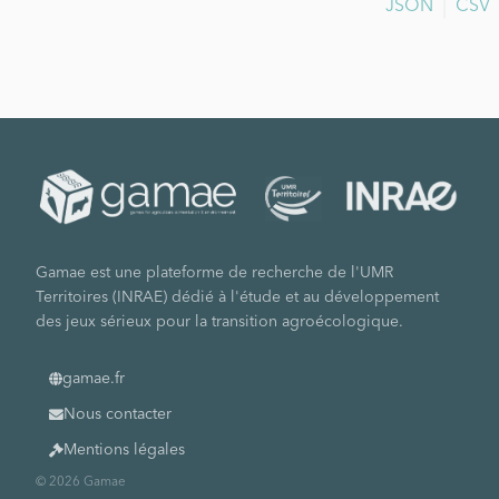
JSON
CSV
Gamae est une plateforme de recherche de l'UMR
Territoires (INRAE) dédié à l'étude et au développement
des jeux sérieux pour la transition agroécologique.
gamae.fr
Nous contacter
Mentions légales
© 2026 Gamae