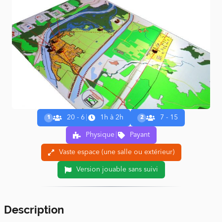
20 - 6
|
1h à 2h
7 - 15
1
2
Physique
|
Payant
Vaste espace (une salle ou extérieur)
Version jouable sans suivi
Description