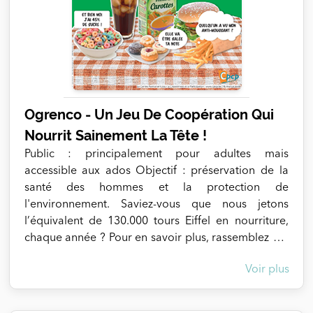
Ogrenco - Un Jeu De Coopération Qui
Nourrit Sainement La Tête !
Public : principalement pour adultes mais
accessible aux ados Objectif : préservation de la
santé des hommes et la protection de
l'environnement. Saviez-vous que nous jetons
l’équivalent de 130.000 tours Eiffel en nourriture,
chaque année ? Pour en savoir plus, rassemblez 3 à
16 personnes qui endosseront des rôles distincts :
Voir plus
des agriculteur·rice·s respectant la Terre, des
nutritionnistes promouvant la consommation de
bons fruits et légumes cultivés localement, des