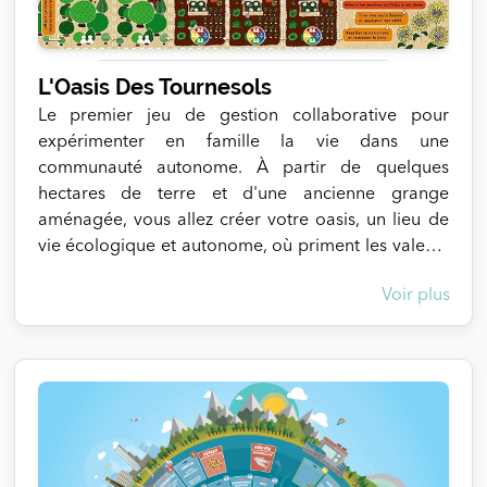
L'Oasis Des Tournesols
Le premier jeu de gestion collaborative pour
expérimenter en famille la vie dans une
communauté autonome. À partir de quelques
hectares de terre et d'une ancienne grange
aménagée, vous allez créer votre oasis, un lieu de
vie écologique et autonome, où priment les valeurs
de convivialité et de sobriété. À vous de construire
Voir plus
ce havre de paix en pleine nature, en maniant l'art
de la coopération. À chaque tour, vous vous
répartissez les tâches de la vie en communauté :
cultiver, couper du bois, construire cabanes et
aménagements, exprimer votre créativité... À vous
de décider ensemble. Le bien-être de la
communauté dépend de l'usage harmonieux de
vos ressources,de vos talents et des imprévus qui