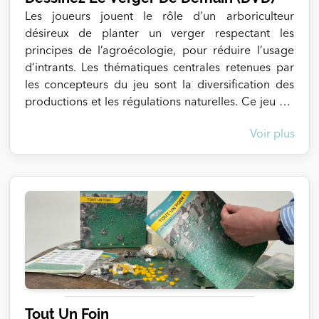
Les joueurs jouent le rôle d’un arboriculteur
désireux de planter un verger respectant les
principes de l’agroécologie, pour réduire l’usage
d’intrants. Les thématiques centrales retenues par
les concepteurs du jeu sont la diversification des
productions et les régulations naturelles. Ce jeu est
l’occasion, en fonction du niveau des joueurs
Voir plus
(néophyte, intermédiaire, avancé), de découvrir, de
comprendre ou bien d’optimiser des systèmes
arboricoles agroécologiques à l’échelle de la
parcelle et de son environnement proche. Pour
créer son propre verger agroécologique, les
joueurs disposent de 7 grandes familles de leviers
d'action : - Diversifier les espèces fruitières -
Implanter des espèces non fruitières hautes -
Implanter des espèces non fruitières buissonnantes
- Faire pâturer des animaux - Diversifier un
enherbement - Associer des cultures intercalaires
Tout Un Foin