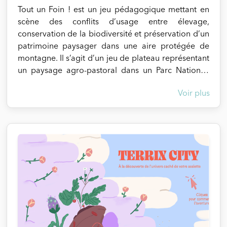
productives - Installer des nichoirs et gîtes pour
Tout un Foin ! est un jeu pédagogique mettant en
auxiliaires Chaque grande famille de leviers
scène des conflits d’usage entre élevage,
d'action se décline en 3 actions possibles se
conservation de la biodiversité et préservation d’un
distinguant par la richesse d'espèces, la localisation
patrimoine paysager dans une aire protégée de
dans la parcelle... Chaque joueur ou équipe de
montagne. Il s’agit d’un jeu de plateau représentant
joueurs doivent alors ne retenir que 5 familles
un paysage agro-pastoral dans un Parc National.
parmi les 7, et sélectionner 1 action possible par
Les 7 joueur.ses (agents du Parc et éleveur.ses)
famille retenue pour construire leur verger. En
Voir plus
cherchent à atteindre leurs objectifs (pour les
fonction de leurs objectifs pour ce verger, les
éleveur.ses, optimiser la production fourragère ;
joueurs peuvent réaliser cette sélection en
pour les agents du Parc, soutenir l'agriculture,
s'appuyant sur les 6 caractéristiques définies par
préserver la biodiversité, ou favoriser le tourisme).
action possible (la charge de travail, la production
Tous les joueur.ses travaillent sur le même territoire,
(en diversité et en quantité), la restauration de la
mais leurs objectifs ne vont pas toujours dans le
biodiversité, l’économie d’intrants, le coût de mise
même sens... Négocier sans rien lâcher, trouver un
en œuvre et les régulations naturelles potentielles).
compromis, déguiser leurs intérêts personnels en
Après cette phase de construction de la stratégie
intérêt collectif... Les joueur.ses vont devoir trouver
de conception, les joueurs choisissent les figurines
la meilleure stratégie pour arriver à leurs fins,
qui incarnent les leviers et les positionnent sur le
collectivement ou individuellement. Le plateau de
plateau pour la phase de design de la parcelle. Au